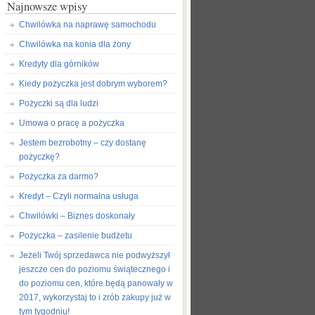
Najnowsze wpisy
Chwilówka na naprawę samochodu
Chwilówka na konia dla żony
Kredyty dla górników
Kiedy pożyczka jest dobrym wyborem?
Pożyczki są dla ludzi
Umowa o pracę a pożyczka
Jestem bezrobotny – czy dostanę
pożyczkę?
Pożyczka za darmo?
Kredyt – Czyli normalna usługa
Chwilówki – Biznes doskonały
Pożyczka – zasilenie budżetu
Jeżeli Twój sprzedawca nie podwyższył
jeszcze cen do poziomu świątecznego i
do poziomu cen, które będą panowały w
2017, wykorzystaj to i zrób zakupy już w
tym tygodniu!