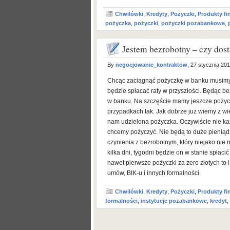
Chwilówki
,
Kredyty
,
Pożyczki
,
Produkty f
pożyczka
,
pożyczki
,
pożyczki pozabankowe
,
Jestem bezrobotny – czy dos
By
negocjowanie_kontraktow
, 27 stycznia 20
Chcąc zaciągnąć pożyczkę w banku musimy 
będzie spłacać raty w przyszłości. Będąc 
w banku. Na szczęście mamy jeszcze pożyc
przypadkach tak. Jak dobrze już wiemy z wi
nam udzielona pożyczka. Oczywiście nie każ
chcemy pożyczyć. Nie będą to duże pieniądz
czynienia z bezrobotnym, który niejako nie 
kilka dni, tygodni będzie on w stanie spłacić
nawet pierwsze pożyczki za zero złotych to 
umów, BIK-u i innych formalności.
Chwilówki
,
Kredyty
,
Pożyczki
,
Produkty f
formalności
,
instytucje pozabankowe
,
kredyt
,