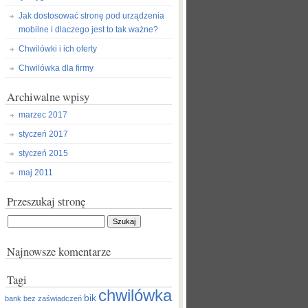
Jak dostosować stronę pod urządzenia
mobilne i dlaczego jest to tak ważne?
Chwilówki i ich oferty
Chwilówka dla firmy
Archiwalne wpisy
marzec 2017
styczeń 2017
styczeń 2015
maj 2011
Przeszukaj stronę
Szukaj:
Najnowsze komentarze
Tagi
chwilówka
bik
bank
bez zaświadczeń