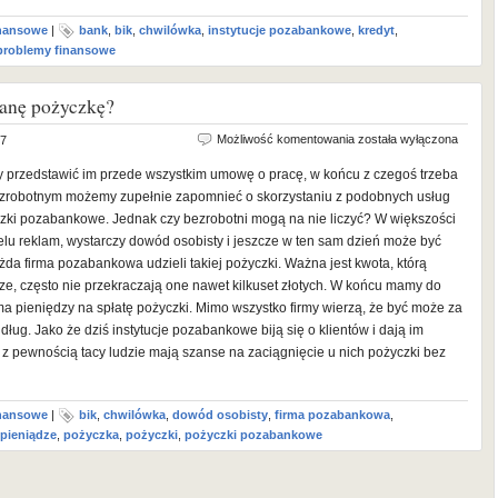
inansowe
|
bank
,
bik
,
chwilówka
,
instytucje pozabankowe
,
kredyt
,
problemy finansowe
tanę pożyczkę?
Jestem
Możliwość komentowania
została wyłączona
17
bezrobotny
przedstawić im przede wszystkim umowę o pracę, w końcu z czegoś trzeba
–
bezrobotnym możemy zupełnie zapomnieć o skorzystaniu z podobnych usług
czy
zki pozabankowe. Jednak czy bezrobotni mogą na nie liczyć? W większości
dostanę
elu reklam, wystarczy dowód osobisty i jeszcze w ten sam dzień może być
pożyczkę?
da firma pozabankowa udzieli takiej pożyczki. Ważna jest kwota, którą
e, często nie przekraczają one nawet kilkuset złotych. W końcu mamy do
ma pieniędzy na spłatę pożyczki. Mimo wszystko firmy wierzą, że być może za
 dług. Jako że dziś instytucje pozabankowe biją się o klientów i dają im
i z pewnością tacy ludzie mają szanse na zaciągnięcie u nich pożyczki bez
inansowe
|
bik
,
chwilówka
,
dowód osobisty
,
firma pozabankowa
,
pieniądze
,
pożyczka
,
pożyczki
,
pożyczki pozabankowe