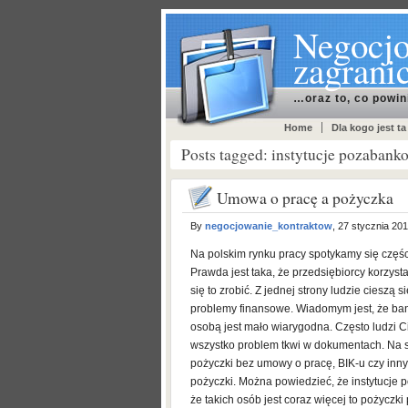
Negocjo
zagrani
…oraz to, co powin
Home
Dla kogo jest ta
Posts tagged: instytucje pozabank
Umowa o pracę a pożyczka
By
negocjowanie_kontraktow
, 27 stycznia 20
Na polskim rynku pracy spotykamy się częśc
Prawda jest taka, że przedsiębiorcy korzyst
się to zrobić. Z jednej strony ludzie cieszą
problemy finansowe. Wiadomym jest, że ban
osobą jest mało wiarygodna. Często ludzi Ci
wszystko problem tkwi w dokumentach. Na s
pożyczki bez umowy o pracę, BIK-u czy inn
pożyczki. Można powiedzieć, że instytucje 
że takich osób jest coraz więcej to pożyczk