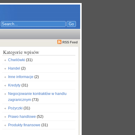
RSS Feed
Kategorie wpisów
Chwilówki
(31)
Handel
(2)
Inne informacje
(2)
Kredyty
(31)
Negocjowanie kontraktów w handlu
zagranicznym
(73)
Pożyczki
(31)
Prawo handlowe
(52)
Produkty finansowe
(31)