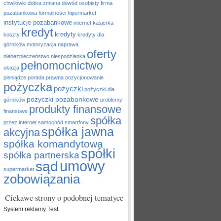
chwilówki
dobra zmiana
dowód osobisty
firma
pozabankowa
formalności
hipermarket
instytucje pozabankowe
internet
kasjerka
kredyt
kredyty
koszty
kredyty dla
górników
motoryzacja
naprawa
oferty
niebezpieczeństwo
niespodzianka
pełnomocnictwo
okazja
pieniądze
porada prawna
pozycjonowanie
pożyczka
pożyczki
pożyczki dla
pożyczki pozabankowe
górników
problemy
produkty finansowe
finansowe
spółka
przez internet
samochód
smartfony
spółka jawna
akcyjna
spółka komandytowa
spółki
spółka partnerska
umowy
sąd
supermarket
zobowiązania
Ciekawe strony o podobnej tematyce
System reklamy Test