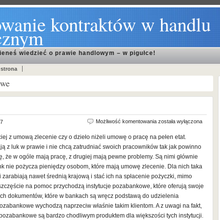
wanie kontraktów w handlu
cznym
ieneś wiedzieć o prawie handlowym – w pigułce!
 strona
owe
Umowa
Możliwość komentowania
została wyłączona
17
o
iej z umową zlecenie czy o dzieło niżeli umowę o pracę na pełen etat.
pracę
ają z luk w prawie i nie chcą zatrudniać swoich pracowników tak jak powinno
a
 się, że w ogóle mają pracę, z drugiej mają pewne problemy. Są nimi głównie
pożyczka
k nie pożycza pieniędzy osobom, które mają umowę zlecenie. Dla nich taka
 zarabiają nawet średnią krajową i stać ich na spłacenie pożyczki, mimo
zczęście na pomoc przychodzą instytucje pozabankowe, które oferują swoje
ych dokumentów, które w bankach są wręcz podstawą do udzielenia
pozabankowe wychodzą naprzeciw właśnie takim klientom. A z uwagi na fakt,
i pozabankowe są bardzo chodliwym produktem dla większości tych instytucji.