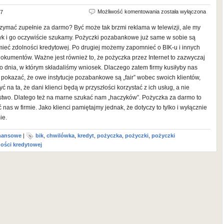
Pożyczka
Możliwość komentowania
została wyłączona
17
za
zymać zupełnie za darmo? Być może tak brzmi reklama w telewizji, ale my
darmo?
zyk i go oczywiście szukamy. Pożyczki pozabankowe już same w sobie są
mieć zdolności kredytowej. Po drugiej możemy zapomnieć o BIK-u i innych
dokumentów. Ważne jest również to, że pożyczka przez Internet to zazwyczaj
 dnia, w którym składaliśmy wniosek. Dlaczego zatem firmy kusiłyby nas
pokazać, że owe instytucje pozabankowe są „fair” wobec swoich klientów,
ć na ta, że dani klienci będą w przyszłości korzystać z ich usług, a nie
óstwo. Dlatego też na marne szukać nam „haczyków”. Pożyczka za darmo to
 nas w firmie. Jako klienci pamiętajmy jednak, że dotyczy to tylko i wyłącznie
ie.
inansowe
|
bik
,
chwilówka
,
kredyt
,
pożyczka
,
pożyczki
,
pożyczki
ości kredytowej