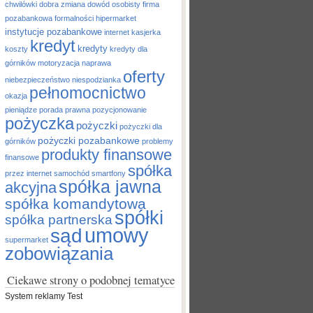
chwilówki
dobra zmiana
dowód osobisty
firma
pozabankowa
formalności
hipermarket
instytucje pozabankowe
internet
kasjerka
kredyt
kredyty
koszty
kredyty dla
górników
motoryzacja
naprawa
oferty
niebezpieczeństwo
niespodzianka
pełnomocnictwo
okazja
pieniądze
porada prawna
pozycjonowanie
pożyczka
pożyczki
pożyczki dla
pożyczki pozabankowe
górników
problemy
produkty finansowe
finansowe
spółka
przez internet
samochód
smartfony
spółka jawna
akcyjna
spółka komandytowa
spółki
spółka partnerska
umowy
sąd
supermarket
zobowiązania
Ciekawe strony o podobnej tematyce
System reklamy Test