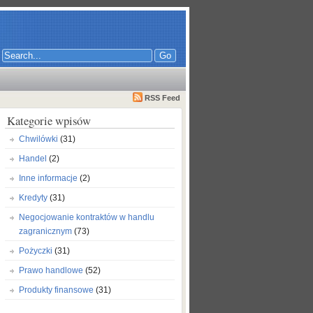
RSS Feed
Kategorie wpisów
Chwilówki
(31)
Handel
(2)
Inne informacje
(2)
Kredyty
(31)
Negocjowanie kontraktów w handlu
zagranicznym
(73)
Pożyczki
(31)
Prawo handlowe
(52)
Produkty finansowe
(31)