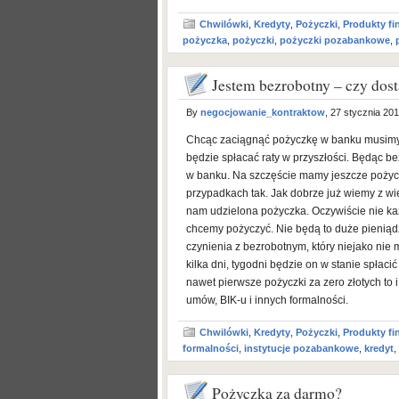
Chwilówki
,
Kredyty
,
Pożyczki
,
Produkty f
pożyczka
,
pożyczki
,
pożyczki pozabankowe
,
Jestem bezrobotny – czy dos
By
negocjowanie_kontraktow
, 27 stycznia 20
Chcąc zaciągnąć pożyczkę w banku musimy 
będzie spłacać raty w przyszłości. Będąc 
w banku. Na szczęście mamy jeszcze pożyc
przypadkach tak. Jak dobrze już wiemy z wi
nam udzielona pożyczka. Oczywiście nie każ
chcemy pożyczyć. Nie będą to duże pieniądz
czynienia z bezrobotnym, który niejako nie 
kilka dni, tygodni będzie on w stanie spłacić
nawet pierwsze pożyczki za zero złotych to 
umów, BIK-u i innych formalności.
Chwilówki
,
Kredyty
,
Pożyczki
,
Produkty f
formalności
,
instytucje pozabankowe
,
kredyt
,
Pożyczka za darmo?