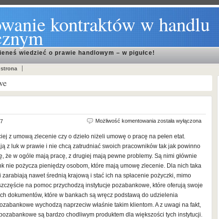
wanie kontraktów w handlu
cznym
ieneś wiedzieć o prawie handlowym – w pigułce!
 strona
we
Umowa
Możliwość komentowania
została wyłączona
17
o
iej z umową zlecenie czy o dzieło niżeli umowę o pracę na pełen etat.
pracę
ają z luk w prawie i nie chcą zatrudniać swoich pracowników tak jak powinno
a
 się, że w ogóle mają pracę, z drugiej mają pewne problemy. Są nimi głównie
pożyczka
k nie pożycza pieniędzy osobom, które mają umowę zlecenie. Dla nich taka
 zarabiają nawet średnią krajową i stać ich na spłacenie pożyczki, mimo
zczęście na pomoc przychodzą instytucje pozabankowe, które oferują swoje
ych dokumentów, które w bankach są wręcz podstawą do udzielenia
pozabankowe wychodzą naprzeciw właśnie takim klientom. A z uwagi na fakt,
i pozabankowe są bardzo chodliwym produktem dla większości tych instytucji.