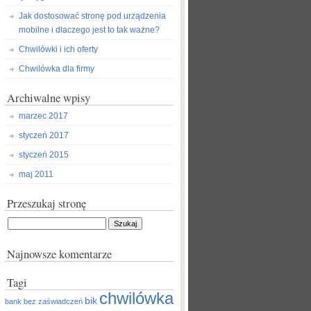
Jak dostosować stronę pod urządzenia
mobilne i dlaczego jest to tak ważne?
Chwilówki i ich oferty
Chwilówka dla firmy
Archiwalne wpisy
marzec 2017
styczeń 2017
styczeń 2015
maj 2011
Przeszukaj stronę
Szukaj:
Najnowsze komentarze
Tagi
chwilówka
bik
bank
bez zaświadczeń