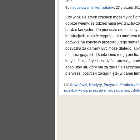
By
negocjowanie_kontraktow
, 27 stycznia 20
Czy w dzisiejszych czasach możemy coś otr
dobrze wiemy, że gdzieś musi być tzw. hac
bardzo korzystne. Po pierwsze nie musimy 
instytucjach, a także wypełnianiu mnóstwa 
gotówka na koncie w przeciągu tego samego
pożyczką za darmo? Być może dlatego, aby 
nie naciągają ich. Dzięki temu mogą oni liczy
innych firm, których jest dziś naprawdę mn
absolutny hit, który ma za zadanie zatrzymać
pierwszej pożyczki zaciągniętej w danej firm
Chwilówki
,
Kredyty
,
Pożyczki
,
Produkty f
pozabankowe
,
przez internet
,
za darmo
,
zdoln