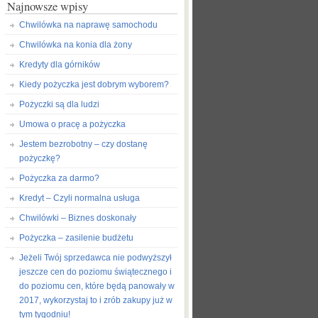
Najnowsze wpisy
Chwilówka na naprawę samochodu
Chwilówka na konia dla żony
Kredyty dla górników
Kiedy pożyczka jest dobrym wyborem?
Pożyczki są dla ludzi
Umowa o pracę a pożyczka
Jestem bezrobotny – czy dostanę
pożyczkę?
Pożyczka za darmo?
Kredyt – Czyli normalna usługa
Chwilówki – Biznes doskonały
Pożyczka – zasilenie budżetu
Jeżeli Twój sprzedawca nie podwyższył
jeszcze cen do poziomu świątecznego i
do poziomu cen, które będą panowały w
2017, wykorzystaj to i zrób zakupy już w
tym tygodniu!