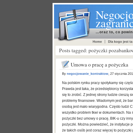
Negocjo
zagrani
…oraz to, co powin
Home
Dla kogo jest ta
Posts tagged: pożyczki pozabanko
Umowa o pracę a pożyczka
By
negocjowanie_kontraktow
, 27 stycznia 20
Na polskim rynku pracy spotykamy się częśc
Prawda jest taka, że przedsiębiorcy korzyst
się to zrobić. Z jednej strony ludzie cieszą
problemy finansowe. Wiadomym jest, że ban
osobą jest mało wiarygodna. Często ludzi Ci
wszystko problem tkwi w dokumentach. Na s
pożyczki bez umowy o pracę, BIK-u czy inn
pożyczki. Można powiedzieć, że instytucje 
że takich osób jest coraz więcej to pożyczk