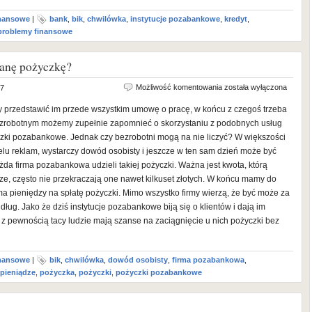
inansowe
|
bank
,
bik
,
chwilówka
,
instytucje pozabankowe
,
kredyt
,
problemy finansowe
tanę pożyczkę?
Jestem
Możliwość komentowania
została wyłączona
17
bezrobotny
przedstawić im przede wszystkim umowę o pracę, w końcu z czegoś trzeba
–
bezrobotnym możemy zupełnie zapomnieć o skorzystaniu z podobnych usług
czy
zki pozabankowe. Jednak czy bezrobotni mogą na nie liczyć? W większości
dostanę
elu reklam, wystarczy dowód osobisty i jeszcze w ten sam dzień może być
pożyczkę?
da firma pozabankowa udzieli takiej pożyczki. Ważna jest kwota, którą
e, często nie przekraczają one nawet kilkuset złotych. W końcu mamy do
ma pieniędzy na spłatę pożyczki. Mimo wszystko firmy wierzą, że być może za
 dług. Jako że dziś instytucje pozabankowe biją się o klientów i dają im
i z pewnością tacy ludzie mają szanse na zaciągnięcie u nich pożyczki bez
inansowe
|
bik
,
chwilówka
,
dowód osobisty
,
firma pozabankowa
,
pieniądze
,
pożyczka
,
pożyczki
,
pożyczki pozabankowe