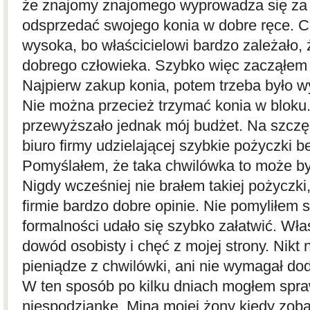
że znajomy znajomego wyprowadza się za 
odsprzedać swojego konia w dobre ręce. C
wysoka, bo właścicielowi bardzo zależało, ż
dobrego człowieka. Szybko więc zacząłem
Najpierw zakup konia, potem trzeba było wy
Nie można przecież trzymać konia w bloku.
przewyższało jednak mój budżet. Na szczęśc
biuro firmy udzielającej szybkie pożyczki 
Pomyślałem, że taka chwilówka to może być
Nigdy wcześniej nie brałem takiej pożyczki,
firmie bardzo dobre opinie. Nie pomyliłem 
formalności udało się szybko załatwić. Wła
dowód osobisty i chęć z mojej strony. Nikt n
pieniądze z chwilówki, ani nie wymagał d
W ten sposób po kilku dniach mogłem spra
niespodziankę. Mina mojej żony kiedy zob