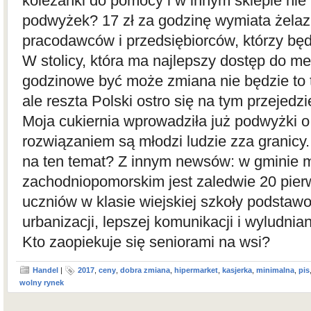
koleżanki do pomocy i w innym sklepie nie
podwyżek? 17 zł za godzinę wymiata żelaz
pracodawców i przedsiębiorców, którzy będ
W stolicy, która ma najlepszy dostęp do m
godzinowe być może zmiana nie będzie to 
ale reszta Polski ostro się na tym przejedzi
Moja cukiernia wprowadziła już podwyżki 
rozwiązaniem są młodzi ludzie zza granicy.
na ten temat? Z innym newsów: w gminie 
zachodniopomorskim jest zaledwie 20 pierw
uczniów w klasie wiejskiej szkoły podstawow
urbanizacji, lepszej komunikacji i wyludnian
Kto zaopiekuje się seniorami na wsi?
Handel
|
2017
,
ceny
,
dobra zmiana
,
hipermarket
,
kasjerka
,
minimalna
,
pis
wolny rynek