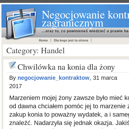
Negocjowanie kont
zagranicznym
…oraz to, co powinieneś wiedzieć o prawie h
Home
Dla kogo jest ta strona
Category: Handel
Chwilówka na konia dla żony
By
negocjowanie_kontraktow
, 31 marca
2017
Marzeniem mojej żony zawsze było mieć ko
od dawna chciałem pomóc jej to marzenie 
zakup konia to poważny wydatek, a i sameg
znaleźć. Nadarzyła się jednak okazja. Jak