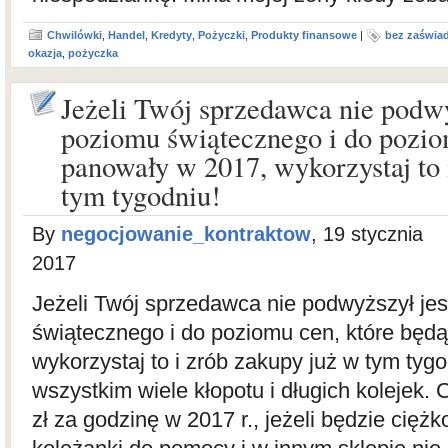
Chwilówki
,
Handel
,
Kredyty
,
Pożyczki
,
Produkty finansowe
|
bez zaświa
okazja
,
pożyczka
Jeżeli Twój sprzedawca nie podwy
poziomu świątecznego i do pozio
panowały w 2017, wykorzystaj to 
tym tygodniu!
By
negocjowanie_kontraktow
, 19 stycznia
2017
Jeżeli Twój sprzedawca nie podwyższył je
świątecznego i do poziomu cen, które będ
wykorzystaj to i zrób zakupy już w tym tyg
wszystkim wiele kłopotu i długich kolejek. 
zł za godzinę w 2017 r., jeżeli będzie cięż