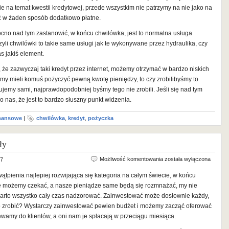
Czyli
 na temat kwestii kredytowej, przede wszystkim nie patrzymy na nie jako na
normalna
yć w żaden sposób dodatkowo płatne.
usługa
no nad tym zastanowić, w końcu chwilówka, jest to normalna usługa
yli chwilówki to takie same usługi jak te wykonywane przez hydraulika, czy
s jakiś element.
 że zazwyczaj taki kredyt przez internet, możemy otrzymać w bardzo niskich
my mieli komuś pożyczyć pewną kwotę pieniędzy, to czy zrobilibyśmy to
ujemy sami, najprawdopodobniej byśmy tego nie zrobili. Jeśli się nad tym
nas, że jest to bardzo słuszny punkt widzenia.
inansowe
|
chwilówka
,
kredyt
,
pożyczka
ły
Chwilówki
Możliwość komentowania
została wyłączona
17
–
ątpienia najlepiej rozwijająca się kategoria na całym świecie, w końcu
Biznes
ie możemy czekać, a nasze pieniądze same będą się rozmnażać, my nie
doskonały
arto wszystko cały czas nadzorować. Zainwestować może dosłownie każdy,
 to zrobić? Wystarczy zainwestować pewien budżet i możemy zacząć oferować
elewamy do klientów, a oni nam je spłacają w przeciągu miesiąca.