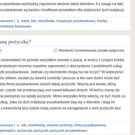
pozabankowe wychodzą naprzeciw właśnie takim klientom. A z uwagi na fakt,
i pozabankowe są bardzo chodliwym produktem dla większości tych instytucji.
inansowe
|
bank
,
bik
,
chwilówka
,
instytucje pozabankowe
,
kredyt
,
problemy finansowe
tanę pożyczkę?
Jestem
Możliwość komentowania
została wyłączona
17
bezrobotny
przedstawić im przede wszystkim umowę o pracę, w końcu z czegoś trzeba
–
bezrobotnym możemy zupełnie zapomnieć o skorzystaniu z podobnych usług
czy
zki pozabankowe. Jednak czy bezrobotni mogą na nie liczyć? W większości
dostanę
elu reklam, wystarczy dowód osobisty i jeszcze w ten sam dzień może być
pożyczkę?
da firma pozabankowa udzieli takiej pożyczki. Ważna jest kwota, którą
e, często nie przekraczają one nawet kilkuset złotych. W końcu mamy do
ma pieniędzy na spłatę pożyczki. Mimo wszystko firmy wierzą, że być może za
 dług. Jako że dziś instytucje pozabankowe biją się o klientów i dają im
i z pewnością tacy ludzie mają szanse na zaciągnięcie u nich pożyczki bez
inansowe
|
bik
,
chwilówka
,
dowód osobisty
,
firma pozabankowa
,
pieniądze
,
pożyczka
,
pożyczki
,
pożyczki pozabankowe