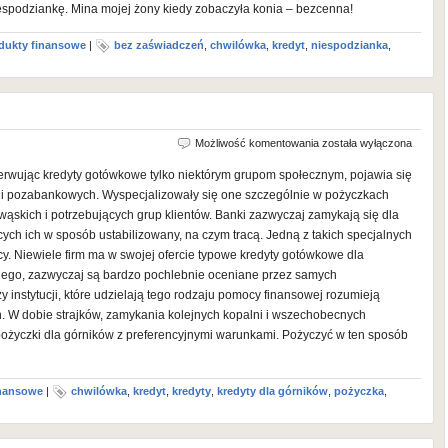
spodziankę. Mina mojej żony kiedy zobaczyła konia – bezcenna!
dukty finansowe
|
bez zaświadczeń
,
chwilówka
,
kredyt
,
niespodzianka
,
Kredyty
Możliwość komentowania
została wyłączona
dla
zerwując kredyty gotówkowe tylko niektórym grupom społecznym, pojawia się
górników
ucji pozabankowych. Wyspecjalizowały się one szczególnie w pożyczkach
ąskich i potrzebujących grup klientów. Banki zazwyczaj zamykają się dla
ych ich w sposób ustabilizowany, na czym tracą. Jedną z takich specjalnych
y. Niewiele firm ma w swojej ofercie typowe kredyty gotówkowe dla
takiego, zazwyczaj są bardzo pochlebnie oceniane przez samych
y instytucji, które udzielają tego rodzaju pomocy finansowej rozumieją
n. W dobie strajków, zamykania kolejnych kopalni i wszechobecnych
życzki dla górników z preferencyjnymi warunkami. Pożyczyć w ten sposób
inansowe
|
chwilówka
,
kredyt
,
kredyty
,
kredyty dla górników
,
pożyczka
,