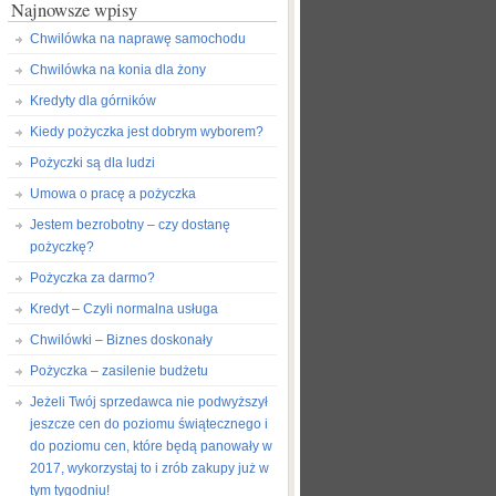
Najnowsze wpisy
Chwilówka na naprawę samochodu
Chwilówka na konia dla żony
Kredyty dla górników
Kiedy pożyczka jest dobrym wyborem?
Pożyczki są dla ludzi
Umowa o pracę a pożyczka
Jestem bezrobotny – czy dostanę
pożyczkę?
Pożyczka za darmo?
Kredyt – Czyli normalna usługa
Chwilówki – Biznes doskonały
Pożyczka – zasilenie budżetu
Jeżeli Twój sprzedawca nie podwyższył
jeszcze cen do poziomu świątecznego i
do poziomu cen, które będą panowały w
2017, wykorzystaj to i zrób zakupy już w
tym tygodniu!