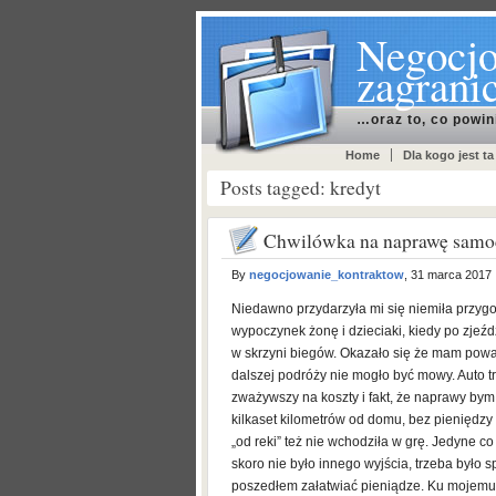
Negocjo
zagrani
…oraz to, co powin
Home
Dla kogo jest ta
Posts tagged: kredyt
Chwilówka na naprawę sam
By
negocjowanie_kontraktow
, 31 marca 2017
Niedawno przydarzyła mi się niemiła przyg
wypoczynek żonę i dzieciaki, kiedy po zjeźd
w skrzyni biegów. Okazało się że mam poważ
dalszej podróży nie mogło być mowy. Auto 
zważywszy na koszty i fakt, że naprawy bym 
kilkaset kilometrów od domu, bez pieniędz
„od reki” też nie wchodziła w grę. Jedyne c
skoro nie było innego wyjścia, trzeba było
poszedłem załatwiać pieniądze. Ku mojemu