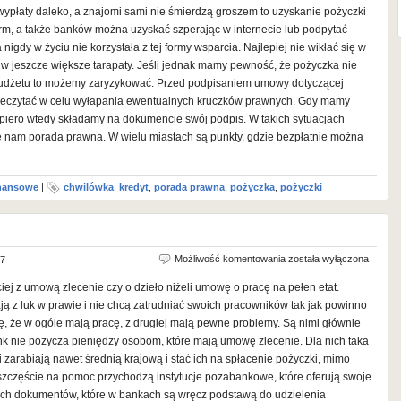
 wypłaty daleko, a znajomi sami nie śmierdzą groszem to uzyskanie pożyczki
 firm, a także banków można uzyskać szperając w internecie lub podpytać
 nigdy w życiu nie korzystała z tej formy wsparcia. Najlepiej nie wikłać się w
w jeszcze większe tarapaty. Jeśli jednak mamy pewność, że pożyczka nie
udżetu to możemy zaryzykować. Przed podpisaniem umowy dotyczącej
przeczytać w celu wyłapania ewentualnych kruczków prawnych. Gdy mamy
opiero wtedy składamy na dokumencie swój podpis. W takich sytuacjach
je nam porada prawna. W wielu miastach są punkty, gdzie bezpłatnie można
inansowe
|
chwilówka
,
kredyt
,
porada prawna
,
pożyczka
,
pożyczki
Umowa
Możliwość komentowania
została wyłączona
17
o
iej z umową zlecenie czy o dzieło niżeli umowę o pracę na pełen etat.
pracę
ają z luk w prawie i nie chcą zatrudniać swoich pracowników tak jak powinno
a
 się, że w ogóle mają pracę, z drugiej mają pewne problemy. Są nimi głównie
pożyczka
k nie pożycza pieniędzy osobom, które mają umowę zlecenie. Dla nich taka
 zarabiają nawet średnią krajową i stać ich na spłacenie pożyczki, mimo
zczęście na pomoc przychodzą instytucje pozabankowe, które oferują swoje
ych dokumentów, które w bankach są wręcz podstawą do udzielenia