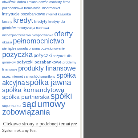
chwilówki
dobra zmiana
dowód osobisty
firma
pozabankowa
formalności
hipermarket
instytucje pozabankowe
internet
kasjerka
kredyt
kredyty
koszty
kredyty dla
górników
motoryzacja
naprawa
oferty
niebezpieczeństwo
niespodzianka
pełnomocnictwo
okazja
pieniądze
porada prawna
pozycjonowanie
pożyczka
pożyczki
pożyczki dla
pożyczki pozabankowe
górników
problemy
produkty finansowe
finansowe
spółka
przez internet
samochód
smartfony
spółka jawna
akcyjna
spółka komandytowa
spółki
spółka partnerska
umowy
sąd
supermarket
zobowiązania
Ciekawe strony o podobnej tematyce
System reklamy Test