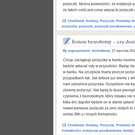
pożyczki. Można powiedzieć, że instytucje 
że takich osób jest coraz więcej to pożyczk
Chwilówki
,
Kredyty
,
Pożyczki
,
Produkty f
pożyczka
,
pożyczki
,
pożyczki pozabankowe
,
Jestem bezrobotny – czy dos
By
negocjowanie_kontraktow
, 27 stycznia 20
Chcąc zaciągnąć pożyczkę w banku musimy 
będzie spłacać raty w przyszłości. Będąc 
w banku. Na szczęście mamy jeszcze pożyc
przypadkach tak. Jak dobrze już wiemy z wi
nam udzielona pożyczka. Oczywiście nie każ
chcemy pożyczyć. Nie będą to duże pieniądz
czynienia z bezrobotnym, który niejako nie 
kilka dni, tygodni będzie on w stanie spłacić
nawet pierwsze pożyczki za zero złotych to 
umów, BIK-u i innych formalności.
Chwilówki
,
Kredyty
,
Pożyczki
,
Produkty f
formalności
,
instytucje pozabankowe
,
kredyt
,