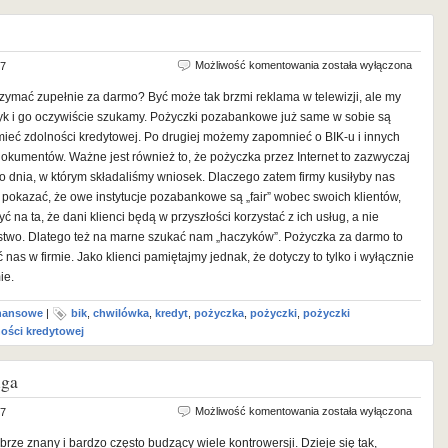
Pożyczka
Możliwość komentowania
została wyłączona
17
za
zymać zupełnie za darmo? Być może tak brzmi reklama w telewizji, ale my
darmo?
zyk i go oczywiście szukamy. Pożyczki pozabankowe już same w sobie są
mieć zdolności kredytowej. Po drugiej możemy zapomnieć o BIK-u i innych
dokumentów. Ważne jest również to, że pożyczka przez Internet to zazwyczaj
 dnia, w którym składaliśmy wniosek. Dlaczego zatem firmy kusiłyby nas
pokazać, że owe instytucje pozabankowe są „fair” wobec swoich klientów,
ć na ta, że dani klienci będą w przyszłości korzystać z ich usług, a nie
óstwo. Dlatego też na marne szukać nam „haczyków”. Pożyczka za darmo to
 nas w firmie. Jako klienci pamiętajmy jednak, że dotyczy to tylko i wyłącznie
ie.
inansowe
|
bik
,
chwilówka
,
kredyt
,
pożyczka
,
pożyczki
,
pożyczki
ości kredytowej
uga
Kredyt
Możliwość komentowania
została wyłączona
17
–
obrze znany i bardzo często budzący wiele kontrowersji. Dzieje się tak,