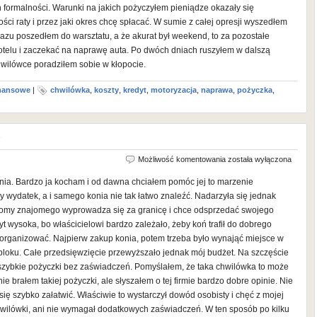
 formalności. Warunki na jakich pożyczyłem pieniądze okazały się
ści raty i przez jaki okres chcę spłacać. W sumie z całej opresji wyszedłem
zu poszedłem do warsztatu, a że akurat był weekend, to za pozostałe
telu i zaczekać na naprawę auta. Po dwóch dniach ruszyłem w dalszą
hwilówce poradziłem sobie w kłopocie.
inansowe
|
chwilówka
,
koszty
,
kredyt
,
motoryzacja
,
naprawa
,
pożyczka
,
y
Chwilówka
Możliwość komentowania
została wyłączona
na
ia. Bardzo ja kocham i od dawna chciałem pomóc jej to marzenie
konia
 wydatek, a i samego konia nie tak łatwo znaleźć. Nadarzyła się jednak
dla
ajomy znajomego wyprowadza się za granicę i chce odsprzedać swojego
żony
t wysoka, bo właścicielowi bardzo zależało, żeby koń trafił do dobrego
organizować. Najpierw zakup konia, potem trzeba było wynająć miejsce w
 bloku. Całe przedsięwzięcie przewyższało jednak mój budżet. Na szczęście
ej szybkie pożyczki bez zaświadczeń. Pomyślałem, że taka chwilówka to może
ie brałem takiej pożyczki, ale słyszałem o tej firmie bardzo dobre opinie. Nie
się szybko załatwić. Właściwie to wystarczył dowód osobisty i chęć z mojej
 chwilówki, ani nie wymagał dodatkowych zaświadczeń. W ten sposób po kilku