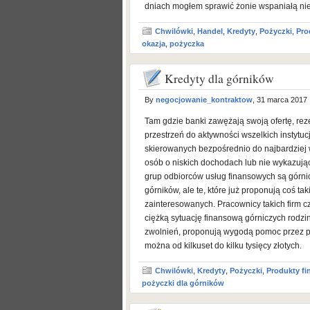
dniach mogłem sprawić żonie wspaniałą nie
Chwilówki
,
Handel
,
Kredyty
,
Pożyczki
,
Pro
okazja
,
pożyczka
Kredyty dla górników
By
negocjowanie_kontraktow
, 31 marca 2017
Tam gdzie banki zawężają swoją ofertę, re
przestrzeń do aktywności wszelkich instyt
skierowanych bezpośrednio do najbardziej w
osób o niskich dochodach lub nie wykazując
grup odbiorców usług finansowych są górnic
górników, ale te, które już proponują coś 
zainteresowanych. Pracownicy takich firm cz
ciężką sytuację finansową górniczych rodzi
zwolnień, proponują wygodą pomoc przez po
można od kilkuset do kilku tysięcy złotych.
Chwilówki
,
Kredyty
,
Pożyczki
,
Produkty f
pożyczki dla górników