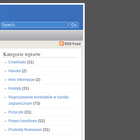
RSS Feed
Kategorie wpisów
Chwilówki
(31)
Handel
(2)
Inne informacje
(2)
Kredyty
(31)
Negocjowanie kontraktów w handlu
zagranicznym
(73)
Pożyczki
(31)
Prawo handlowe
(52)
Produkty finansowe
(31)