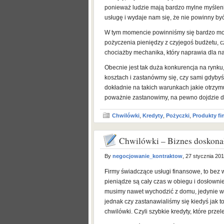
ponieważ ludzie mają bardzo mylne myślenie
usługę i wydaje nam się, że nie powinny b
W tym momencie powinniśmy się bardzo moc
pożyczenia pieniędzy z czyjegoś budżetu, cz
chociażby mechanika, który naprawia dla na
Obecnie jest tak duża konkurencja na rynku,
kosztach i zastanówmy się, czy sami gdybyś
dokładnie na takich warunkach jakie otrzym
poważnie zastanowimy, na pewno dojdzie do 
Chwilówki
,
Kredyty
,
Pożyczki
,
Produkty f
Chwilówki – Biznes doskona
By
negocjowanie_kontraktow
, 27 stycznia 20
Firmy świadczące usługi finansowe, to bez w
pieniądze są cały czas w obiegu i dosłown
musimy nawet wychodzić z domu, jedynie w
jednak czy zastanawialiśmy się kiedyś jak
chwilówki. Czyli szybkie kredyty, które prz