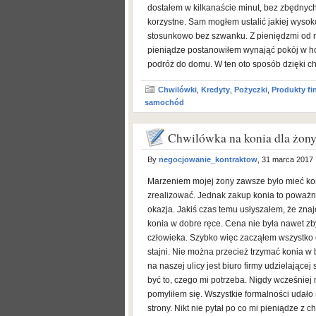
dostałem w kilkanaście minut, bez zbędnych
korzystne. Sam mogłem ustalić jakiej wysoko
stosunkowo bez szwanku. Z pieniędzmi od ra
pieniądze postanowiłem wynająć pokój w ho
podróż do domu. W ten oto sposób dzięki c
Chwilówki
,
Kredyty
,
Pożyczki
,
Produkty f
samochód
Chwilówka na konia dla żon
By
negocjowanie_kontraktow
, 31 marca 2017
Marzeniem mojej żony zawsze było mieć kon
zrealizować. Jednak zakup konia to poważny
okazja. Jakiś czas temu usłyszałem, że zn
konia w dobre ręce. Cena nie była nawet zby
człowieka. Szybko więc zacząłem wszystko 
stajni. Nie można przecież trzymać konia w
na naszej ulicy jest biuro firmy udzielając
być to, czego mi potrzeba. Nigdy wcześniej n
pomyliłem się. Wszystkie formalności udało 
strony. Nikt nie pytał po co mi pieniądze z