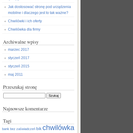
Jak dostosować stronę pod urządzenia
mobilne i dlaczego jest to tak ważne?
Chwilówki i ich oferty
Chwilówka dla firmy
Archiwalne wpisy
marzec 2017
styczeń 2017
styczeń 2015
maj 2011
Przeszukaj stronę
Szukaj:
Najnowsze komentarze
Tagi
chwilówka
bik
bank
bez zaświadczeń