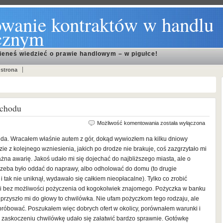
wanie kontraktów w handlu
cznym
ieneś wiedzieć o prawie handlowym – w pigułce!
 strona
ochodu
Chwilówka
Możliwość komentowania
została wyłączona
na
oda. Wracałem właśnie autem z gór, dokąd wywiozłem na kilku dniowy
naprawę
zie z kolejnego wzniesienia, jakich po drodze nie brakuje, coś zazgrzytało mi
samochodu
na awarię. Jakoś udało mi się dojechać do najbliższego miasta, ale o
trzeba było oddać do naprawy, albo odholować do domu (to drugie
i tak nie uniknął, wydawało się całkiem nieopłacalne). Tylko co zrobić
y i bez możliwości pożyczenia od kogokolwiek znajomego. Pożyczka w banku
o przyszło mi do głowy to chwilówka. Nie ufam pożyczkom tego rodzaju, ale
 spróbować. Poszukałem więc dobrych ofert w okolicy, porównałem warunki i
 zaskoczeniu chwilówkę udało się załatwić bardzo sprawnie. Gotówkę