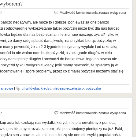
m wyborem?
Kiedy
Możliwość komentowania
została wyłączona
17
pożyczka
 bardzo negatywny, ale może to i dobrze, ponieważ są one bardzo
jest
dzi i odpowiednie wykorzystanie takiej pożyczki może być dla nas bardzo
dobrym
ówka będzie dla nas bezpieczna i nie zrujnuje naszego życia? Tylko w
wyborem?
ewni, że damy radę spłacić daną kwotę, na przykład biorąc pożyczkę w
le mamy pewność, że za 2-3 tygodnie otrzymamy wypłatę i od razu taką
ewności to nie wolno nam brać pożyczki, a zaciąganie długów w celu
worzy nam spiralę długów i prowadzi do bankructwa, tego na pewno nie
pożyczki tylko i wyłącznie wtedy, jeśli mamy pewność, że spłacimy ją w
rocentowanie i spore problemy, przez co z małej pożyczki możemy stać się
inansowe
|
chwilówka
,
kredyt
,
niebezpieczeństwo
,
pożyczka
Pożyczki
Możliwość komentowania
została wyłączona
17
są
kup auta lub czekają nas wydatki, których nie planowaliśmy z pomocą
dla
zka jest idealnym rozwiązaniem jeśli potrzebujemy pieniędzy na już. Fakt,
ludzi
e spędza sen z powiek, ale mimo to cieszą się one niezwykłą popularnością.