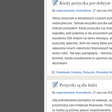
Kiedy pożyczka jest dobry
By
negocjowanie_kontraktow
, 27 stycznia 20
Obraz pożyczek w dzisiejszych czasach jest
niebezpieczne. Jednak wszystko jest dla lu
dobrym pomysłem. Kiedy pożyczka czy chwil
wypadku, jeśli jesteśmy w stu procentach p
wysokości 500 złotych na okres miesiąca, a
pożyczkę spłacimy. Jeśli nie mamy takiej p
spłacenia innych należności finansowych t
wolno robić. Tak więc pamiętajmy – bierzmy 
terminie, każde przedłużenie to ogromne op
dłużnikami.
Chwilówki
,
Kredyty
,
Pożyczki
,
Produkty f
Pożyczki są dla ludzi
By
negocjowanie_kontraktow
, 27 stycznia 20
Gdy potrzebujemy pieniędzy na wakacje, za
przychodzą nam instytucje finansowe. Pożyc
że trzeba ją później spłacić niejednokrotni