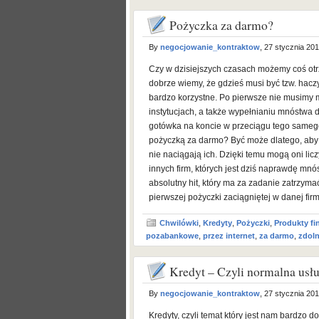
Pożyczka za darmo?
By
negocjowanie_kontraktow
, 27 stycznia 20
Czy w dzisiejszych czasach możemy coś otr
dobrze wiemy, że gdzieś musi być tzw. hac
bardzo korzystne. Po pierwsze nie musimy 
instytucjach, a także wypełnianiu mnóstwa 
gotówka na koncie w przeciągu tego samego
pożyczką za darmo? Być może dlatego, aby 
nie naciągają ich. Dzięki temu mogą oni liczy
innych firm, których jest dziś naprawdę mn
absolutny hit, który ma za zadanie zatrzymać
pierwszej pożyczki zaciągniętej w danej firm
Chwilówki
,
Kredyty
,
Pożyczki
,
Produkty f
pozabankowe
,
przez internet
,
za darmo
,
zdoln
Kredyt – Czyli normalna usł
By
negocjowanie_kontraktow
, 27 stycznia 20
Kredyty, czyli temat który jest nam bardzo d