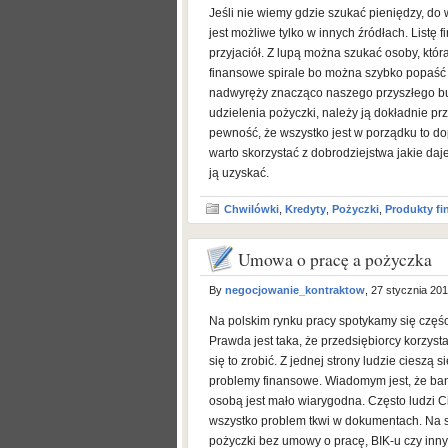
Jeśli nie wiemy gdzie szukać pieniędzy, do
jest możliwe tylko w innych źródłach. Listę
przyjaciół. Z lupą można szukać osoby, która
finansowe spirale bo można szybko popaść 
nadwyręży znacząco naszego przyszłego b
udzielenia pożyczki, należy ją dokładnie 
pewność, że wszystko jest w porządku to d
warto skorzystać z dobrodziejstwa jakie da
ją uzyskać.
Chwilówki
,
Kredyty
,
Pożyczki
,
Produkty f
Umowa o pracę a pożyczka
By
negocjowanie_kontraktow
, 27 stycznia 20
Na polskim rynku pracy spotykamy się częśc
Prawda jest taka, że przedsiębiorcy korzyst
się to zrobić. Z jednej strony ludzie cieszą
problemy finansowe. Wiadomym jest, że ban
osobą jest mało wiarygodna. Często ludzi Ci
wszystko problem tkwi w dokumentach. Na s
pożyczki bez umowy o pracę, BIK-u czy inn